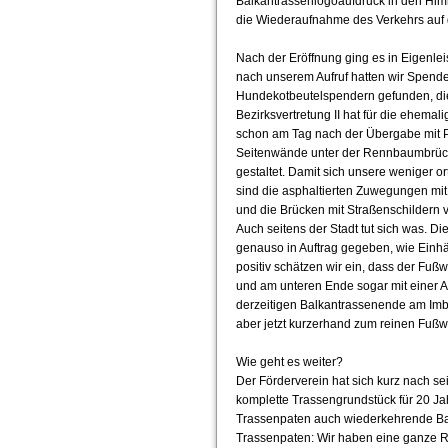
Balkantrassenlogoaufdruck in den Him
die Wiederaufnahme des Verkehrs auf 
Nach der Eröffnung ging es in Eigenlei
nach unserem Aufruf hatten wir Spende
Hundekotbeutelspendern gefunden, die
Bezirksvertretung II hat für die ehemal
schon am Tag nach der Übergabe mit P
Seitenwände unter der Rennbaumbrück
gestaltet. Damit sich unsere weniger 
sind die asphaltierten Zuwegungen mit D
und die Brücken mit Straßenschildern 
Auch seitens der Stadt tut sich was.
genauso in Auftrag gegeben, wie Einhä
positiv schätzen wir ein, dass der Fu
und am unteren Ende sogar mit einer
derzeitigen Balkantrassenende am Imb
aber jetzt kurzerhand zum reinen Fußwe
Wie geht es weiter?
Der Förderverein hat sich kurz nach se
komplette Trassengrundstück für 20 Ja
Trassenpaten auch wiederkehrende Ba
Trassenpaten: Wir haben eine ganze Re