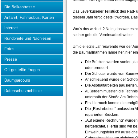
Die Balkantrasse
Das Leverkusener Teilstück des Rad-
diesem Jahr fertig gestellt worden. Das
Anfahrt, Fahrradbus, Karten
Internet
War's das wirklich? Nein, das war es na
seither geht die Vereinsarbeit weiter.
Rundbriefe und Nachlesen
Um die letzte Jahreswende war der Aus
Fotos
die Baumaßnahmen lange her, hier eine 
Presse
Die Brücken wurden saniert, da
oder erneuert.
Oft gestellte Fragen
Der Schotter wurde von Baumwur
Anschließend wurde der Schotte
Baumparcours
Die Asphaltarbeiten pausierte
Datenschutzrichtlinie
Außerdem mussten die Technisc
unterhalb der Straße Am Bohnbü
Erst hiernach konnte die endgül
Die „Restarbeiten“ umfassten A
reparierten Brücken.
„Auf eigene Rechnung“ wurden
hergerichtet. Hierfür sind wir 
Einweihungsfeier mit ausreiche
Geburtstagsfeier am gleichen Or