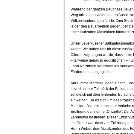
Während der ganzen Bauphase ließen e
Weg mit seinen vielen neuen Ausblic
Völkerwanderungen führte. Zum Glück 
leider den Bauarbeitern gegenüber zie
unter laufenden Maschinen hindurch z
Unser Leverkusener Balkantrassenabsch
wurde. Wir haben uns für diese zusätz
Öfteren zugetragen wurde, dass es im 
– teilweise genauso egoistischen – 
Land Nordrhein Westfalen als Anerken
Förderquote ausgeglichen.
Am Himmelfahrtstag, oder je nach Einst
Leverkusener Teilstück der Balkantra
zeitgleich mit dem fehlenden Burschei
einweihen. Da es sich um das Projekt 
Ministerpräsidentin noch der Verkehrsm
Eröffnung ganz ohne „Offizielle“. Der 
Zeremonie bestreiten. Dieser Entschlu
ein Grund war, dass zur Eröffnung nur
Herrn Weber, dem Vorsitzenden des För