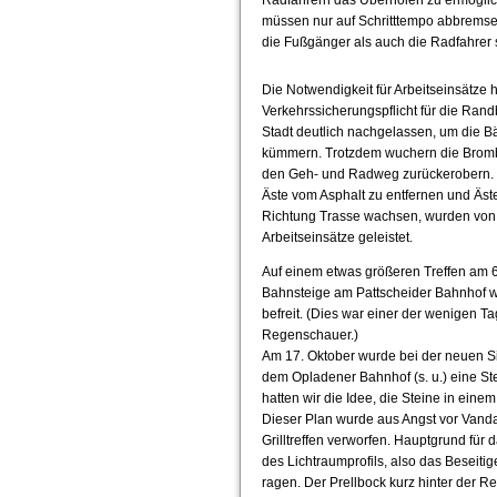
müssen nur auf Schritttempo abbremse
die Fußgänger als auch die Radfahrer 
Die Notwendigkeit für Arbeitseinsätze
Verkehrssicherungspflicht für die Rand
Stadt deutlich nachgelassen, um die B
kümmern. Trotzdem wuchern die Bromb
den Geh- und Radweg zurückerobern.
Äste vom Asphalt zu entfernen und Äste
Richtung Trasse wachsen, wurden von f
Arbeitseinsätze geleistet.
Auf einem etwas größeren Treffen am 
Bahnsteige am Pattscheider Bahnhof w
befreit. (Dies war einer der wenigen Ta
Regenschauer.)
Am 17. Oktober wurde bei der neuen S
dem Opladener Bahnhof (s. u.) eine St
hatten wir die Idee, die Steine in ein
Dieser Plan wurde aus Angst vor Vand
Grilltreffen verworfen. Hauptgrund für d
des Lichtraumprofils, also das Beseiti
ragen. Der Prellbock kurz hinter der 