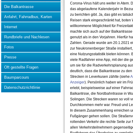
Corona-Virus hält uns weiter in Atem. D
Die Balkantrasse
das abgelaufene Kalenderjahr in Bezu
zu berichten gibt. Ja, das gibt es tatsä
Anfahrt, Fahrradbus, Karten
Reisen stark eingeschränkt hat, bote
willkommene Möglichkeit für Freizeitak
Internet
machte sich auch auf der Balkantrasse
Rundbriefe und Nachlesen
genutzt als in den Vorjahren. Hierfür h
Zahlen. Gerade wurde am 20.1.2021 e
Fotos
zur Neukronenberger Straße installiert,
eine Nutzungsstatistik bieten können. B
Presse
viele Radfahrer eine App, mit der die 
um sie für die Radverkehrsplanung aus
Oft gestellte Fragen
deutlich, dass die Balkantrasse zu den
Strecken in Leverkusen zählte (siehe
A
Baumparcours
Anzeiger
). Persönlich haben wir im Frü
Datenschutzrichtlinie
erlebt, beispielsweise auf einer Fahrra
Balkantrsse, die Nordbahntrasse in Wu
Solingen. Die Strecken waren so voll 
Durchkommen mehr war. Freud und Lei
In diesem Zusammenhang erreichen un
Fußgänger gehen sollen. Die Straßenve
rollenden Verkehr die rechte Seite zur
allen Verkehrsteilnehmern gegenseiti
Radfahrern das Überholen zu ermöglic