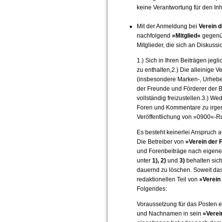
keine Verantwortung für den Inh
Mit der Anmeldung bei
Verein d
nachfolgend
»Mitglied«
gegenüb
Mitglieder, die sich an Diskuss
1.) Sich in Ihren Beiträgen jeg
zu enthalten,2.) Die alleinige V
(insbesondere Marken-, Urheber-
der Freunde und Förderer der B
vollständig freizustellen.3.) 
Foren und Kommentare zu irgende
Veröffentlichung von »0900«-
Es besteht keinerlei Anspruch 
Die Betreiber von
»Verein der 
und Forenbeiträge nach eigenem
unter
1), 2)
und
3)
behalten sich 
dauernd zu löschen. Soweit das
redaktionellen Teil von
»Verein
Folgendes:
Voraussetzung für das Posten ei
und Nachnamen in sein
»Verei