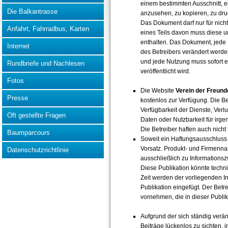
einem bestimmten Ausschnitt, e
Die Balkantrasse
anzusehen, zu kopieren, zu dru
Das Dokument darf nur für nic
Anfahrt, Fahrradbus, Karten
eines Teils davon muss diese u
enthalten. Das Dokument, jede 
Internet
des Betreibers verändert werden
und jede Nutzung muss sofort e
Rundbriefe und Nachlesen
veröffentlicht wird.
Fotos
Die Website
Verein der Freund
Presse
kostenlos zur Verfügung. Die Be
Verfügbarkeit der Dienste, Verl
Oft gestellte Fragen
Daten oder Nutzbarkeit für irg
Die Betreiber haften auch nich
Baumparcours
Soweit ein Haftungsausschluss n
Vorsatz. Produkt- und Firmenn
Datenschutzrichtlinie
ausschließlich zu Informations
Diese Publikation könnte techn
Zeit werden der vorliegenden 
Publikation eingefügt. Der Be
vornehmen, die in dieser Publi
Aufgrund der sich ständig verä
Beiträge lückenlos zu sichten, 