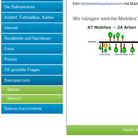
Den
Apothekenbaumparcours
hat Manf
Die Balkantrasse
Anfahrt, Fahrradbus, Karten
Wo hängen welche Mobiles
Internet
Rundbriefe und Nachlesen
Fotos
Presse
Oft gestellte Fragen
Baumparcours
Bienen
Mensch
Datenschutzrichtlinie
Verein d